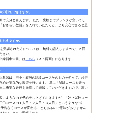
太刀打ちできますか。
で充分と言えます。 ただ、受験までブランクが空いてし
「おさらい教習」を入れていただくと、より安心できると思
もらえますか。
を受講された方については、無料で記入しますので、５回
ださい。
上練習申告書』は
こちら
（Ａ５両面）になります。
。
上教習は、府中・鮫洲の試験コースそのものを使って、歩行
含めた実践的な教習を行います。 単に「試験コースを走っ
本に忠実な走行を徹底して練習していただきますので、高い
多いようなので予め申し上げておきますが、「路上試験コー
〇〇コースの１人目・２人目・３人目」というような“道
は予告なくコースが変わることもあるので意味がありません