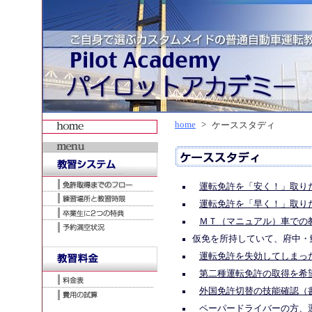
home
>
ケーススタディ
運転免許を「安く！」取り
運転免許を「早く！」取り
ＭＴ（マニュアル）車での
仮免を所持していて、府中・
運転免許を失効してしまっ
第二種運転免許の取得を希
外国免許切替の技能確認（
ペーパードライバーの方、