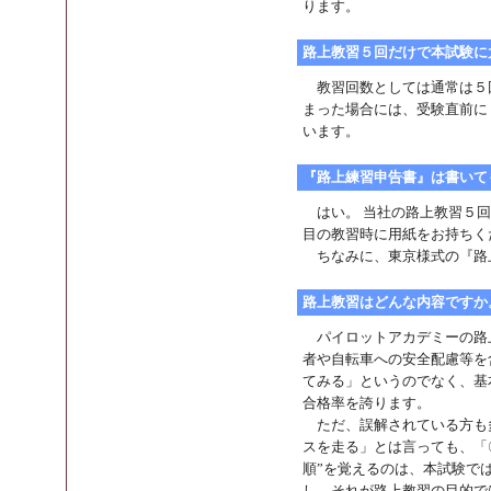
ります。
路上教習５回だけで本試験に
教習回数としては通常は５回
まった場合には、受験直前に
います。
『路上練習申告書』は書いて
はい。 当社の路上教習５回
目の教習時に用紙をお持ちく
ちなみに、東京様式の『路
路上教習はどんな内容ですか
パイロットアカデミーの路
者や自転車への安全配慮等を
てみる」というのでなく、基
合格率を誇ります。
ただ、誤解されている方も
スを走る」とは言っても、「
順”を覚えるのは、本試験で