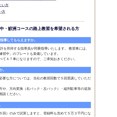
たい方
い方
中・鮫洲コースの路上教習を希望される方
乗指導してもらえますか。
許を所持する指導員が同乗指導いたします。 教習車には、
練習中」のプレートも装備しています。
べてＡＴ車になりますので、ご承知おきください。
か。
必要な方については、当社の教習回数で５回受講していただ
方や、方向変換（右バック・左バック）・縦列駐車等の追加
相談ください。
。
５回）のみで試算しますと、登録料も含めて５万３千円にな