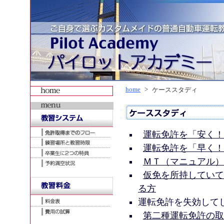
home
>
ケーススタディ
運転免許を「安く！
運転免許を「早く！
ＭＴ（マニュアル）
仮免を所持していて
る方
運転免許を失効して
第二種運転免許の取